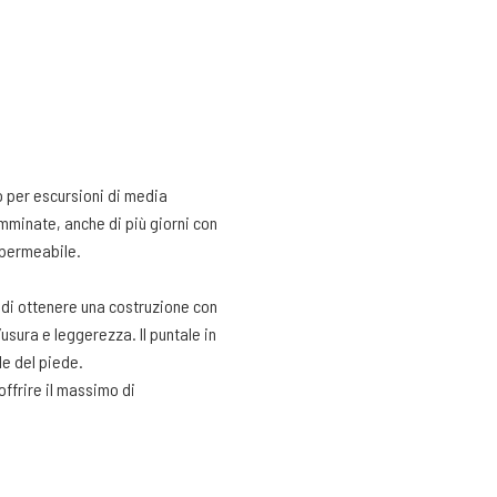
 per escursioni di media
amminate, anche di più giorni con
mpermeabile.
e di ottenere una costruzione con
usura e leggerezza. Il puntale in
le del piede.
ffrire il massimo di
sità e inserti in Pu nel tallone
à e controllo dell’ appoggio. La