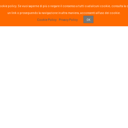
la cookie policy. Se vuoi saperne di più o negare il consenso a tutti o ad alcuni cookie, consul
un link o proseguendo la navigazione in altra maniera, acconsenti all'uso dei cookie.
PASS
Cookie Policy
Privacy Policy
OK
 vissuto!
Recens
Vai 
ETTER
SOCIAL
formato sul mondo Passsport
Seguici sui social media
g
sci nordico
gna
tutte
Iscriviti
o di aver letto ed accettato