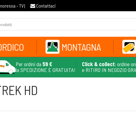
gnoressa - TV
)
Contattaci
ORDICO
MONTAGNA
Per ordini da
59 €
Click & collect
: ordine on
la SPEDIZIONE È GRATUITA!
e RITIRO IN NEGOZIO GR
TREK HD