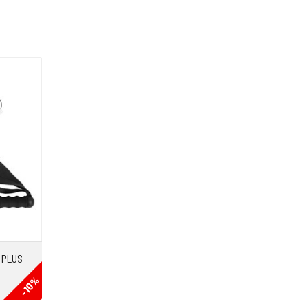
 PLUS
-10%