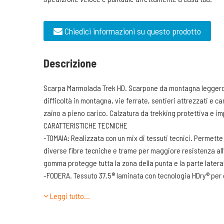
Chiedici informazioni su questo prodotto
Descrizione
Scarpa Marmolada Trek HD. Scarpone da montagna leggero
difficoltà in montagna, vie ferrate, sentieri attrezzati e c
zaino a pieno carico. Calzatura da trekking protettiva e i
CARATTERISTICHE TECNICHE
-TOMAIA: Realizzata con un mix di tessuti tecnici. Permett
diverse fibre tecniche e trame per maggiore resistenza all’
gomma protegge tutta la zona della punta e la parte latera
-FODERA. Tessuto 37.5® laminata con tecnologia HDry® per o
impermeabilità freschezza per il piede.
Leggi tutto…
-INTERSUOLA. Utilizza una combinazione di Eva a diversa den
per dare il massimo in termini di ammortizzazione, stabilit