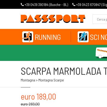
+39 0439 390184 (
Busche - BL
)
+39 0423 670847 (
Si
RUNNING
SCI N
SCARPA MARMOLADA 
Montagna > Montagna Scarpe
euro 189,00
euro 269,00