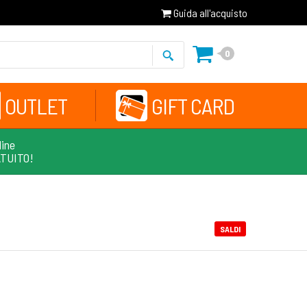
Guida all'acquisto
0
OUTLET
GIFT CARD
line
ATUITO!
SALDI