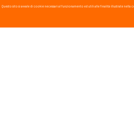
Questo sito si avvale di cookie necessari al funzionamento ed utili alle finalità illustrate nel
PASSSPORT BLOG
Lo Sport scritto, fatto e
Vai al blog
PROMOZIONI
NEWSL
Tieniti in
runnin
monta
Dichiar