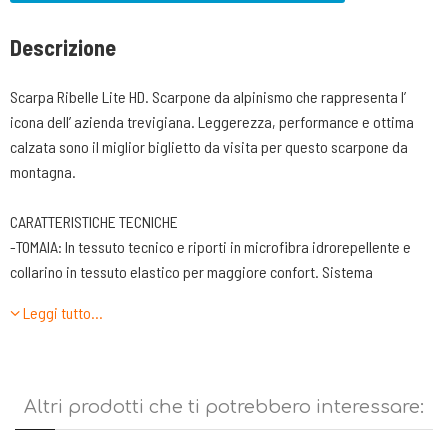
Descrizione
Scarpa Ribelle Lite HD. Scarpone da alpinismo che rappresenta l’
icona dell’ azienda trevigiana. Leggerezza, performance e ottima
calzata sono il miglior biglietto da visita per questo scarpone da
montagna.
CARATTERISTICHE TECNICHE
-TOMAIA: In tessuto tecnico e riporti in microfibra idrorepellente e
collarino in tessuto elastico per maggiore confort. Sistema
costruttivo Sock-Fit XT che avvolge il piede come una calza. Bordo di
Leggi tutto…
protezione in PU tech nella parte esterna per maggior leggerezza e
gomma nella parte interna e in punta per maggior protezione. La
costruzione della tomaia abbinata alla suola garantisce massima
precisione, avvolgimento, comfort e sinergia tra piede e tomaia.
Altri prodotti che ti potrebbero interessare:
-FODERA. In tessuto 37.5® laminata con tecnologia HDry® per massima
impermeabilità e comfort.