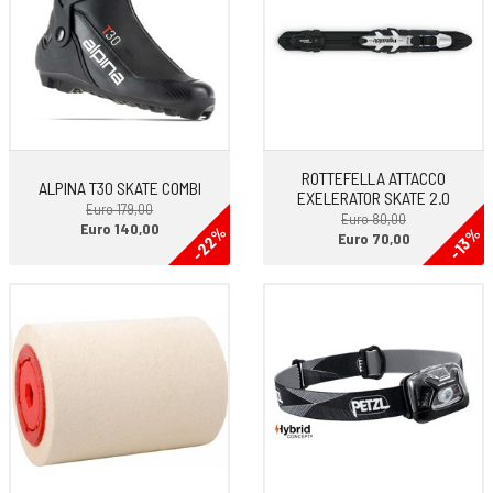
naturale.
-Precision pairing system. L’ultima generazione di abbinamento degli
sci: misurazione statica e dinamica completamente automatica di
numerosi criteri di accoppiamento che garantisce una precisa scelta
degli sci e un abbinamento ottimale.
-Prewaxed. Preparazione ai raggi infrarossi con sciolina calda al
fluoro. Proprietà di scorrimento ottimali, protezione contro lo sporco
ROTTEFELLA ATTACCO
ALPINA T30 SKATE COMBI
EXELERATOR SKATE 2.0
e l‘ossidazione.
Euro 179,00
Euro 80,00
-Twin Skin. Le pelli per la tenuta sono realizzate con 2 strisce in
Euro 140,00
-22%
-13%
Euro 70,00
Mohair separate e asimmetriche. Questo assicura la massima tenuta
anche in condizioni difficili.
Core: Air Core Basalite Pro
Base: World Cup Pro
Peso: 1190 gr/197 cm
I NOSTRI SERVIZI:
-SCELTA PERSONALIZZATA CON DINAMOMETRO