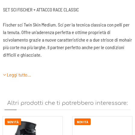
SET SCI FISCHER + ATTACCO RACE CLASSIC
Fischer sci Twin Skin Medium. Sci per la tecnica classica con pelli per
la tenuta. Offre un'aderenza perfetta e ottime proprietà di
scivolamento grazie a nuove caratteristiche e a due strisce di mohair
più corte ma più larghe. Il partner perfetto anche per le condizioni
difficili e ghiacciate.
Caratteristiche tecniche:
Leggi tutto…
-Air Core Basalite Pro. Costruzione estremamente leggera e
resistente alla torsione con fianchi diritti ultrastabili. Fibre di basalto
per un peso minimo e perfette proprietà di flessione.
-Power Edge. La soletta rinforzata ai lati aumenta la durata dello sci.
Altri prodotti che ti potrebbero interessare:
La distribuzione omogenea della pressione assicura l‘eliminazione
uniforme della sciolina.
-Dtg World Cup Plus. Struttura Plus più grossa e profonda, ideale per
NOVITÀ
NOVITÀ
la neve bagnata e riscaldata dal sole. Ottenuta con un diamante