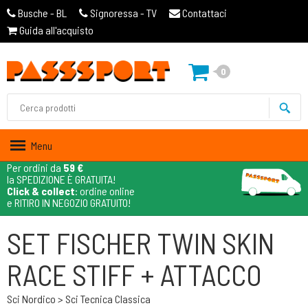
Busche - BL
Signoressa - TV
Contattaci
Guida all'acquisto
0
Menu
Per ordini da
59 €
la SPEDIZIONE È GRATUITA!
Click & collect
: ordine online
e RITIRO IN NEGOZIO GRATUITO!
SET FISCHER TWIN SKIN
RACE STIFF + ATTACCO
Sci Nordico > Sci Tecnica Classica