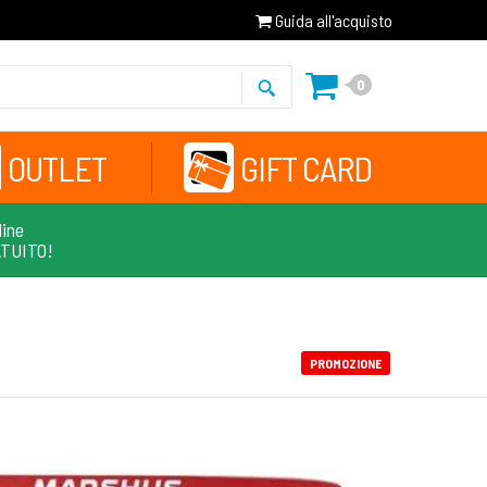
Guida all'acquisto
0
OUTLET
GIFT CARD
line
ATUITO!
PROMOZIONE