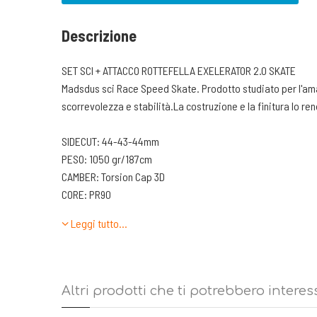
Descrizione
SET SCI + ATTACCO ROTTEFELLA EXELERATOR 2.0 SKATE
Madsdus sci Race Speed Skate. Prodotto studiato per l'amat
scorrevolezza e stabilità.La costruzione e la finitura lo r
SIDECUT: 44-43-44mm
PESO: 1050 gr/187cm
CAMBER: Torsion Cap 3D
CORE: PR90
BASE: P200 Nano UNiversal
Leggi tutto…
I NOSTRI SERVIZI:
-SCELTA PERSONALIZZATA CON DINAMOMETRO
Altri prodotti che ti potrebbero interes