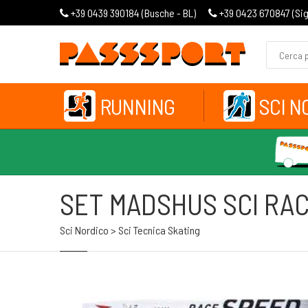
+39 0439 390184 (
Busche - BL
)
+39 0423 670847 (
Si
RUNNING
SCI N
SET MADSHUS SCI RAC
Sci Nordico > Sci Tecnica Skating