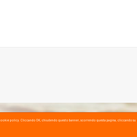
ta la cookie policy. Cliccando OK, chiudendo questo banner, scorrendo questa pagina, cliccando su
SPORT SU YOUTUBE