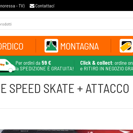
gnoressa - TV
)
Contattaci
ORDICO
MONTAGNA
Per ordini da
59 €
Click & collect
: ordine on
la SPEDIZIONE È GRATUITA!
e RITIRO IN NEGOZIO GR
E SPEED SKATE + ATTACCO