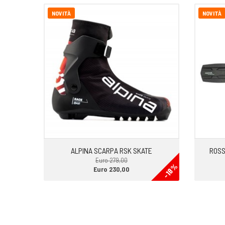
NOVITÀ
NOVITÀ
ALPINA SCARPA RSK SKATE
ROSS
Euro 279,00
-18%
Euro 230,00