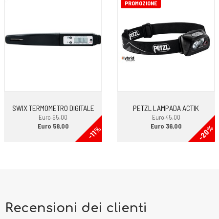
PROMOZIONE
Construction: Activcap, Honeycomb
Core: Honeycomb
Base: K7000/ R-SKIN
I NOSTRI SERVIZI:
-SCELTA PERSONALIZZATA CON DINAMOMETRO
SWIX TERMOMETRO DIGITALE
PETZL LAMPADA ACTIK
Euro 65,00
Euro 45,00
Euro 58,00
Euro 36,00
-20%
-11%
Recensioni dei clienti