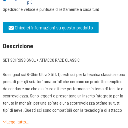
più
Spedizione veloce e puntuale direttamente a casa tua!
Chiedici informazioni su questo prodotto
Descrizione
SET SCI ROSSIGNOL + ATTACCO RACE CLASSIC
Rossignol sci R-Skin Ultra Stiff. Questi sci per la tecnica classica sono
pensati per gli sciatori amatoriali che cercano un prodotto semplice
da condurre ma che assicura ottime performance in tema di tenuta e
scorrevolezza. Sono leggeri e presentano un inserto integrato per la
tenuta in mohair, per una spinta e una scorrevolezza ottime su tutti i
tipi di neve. Questi sci sono compatibili con la tecnologia di attacco
Turnamic® e sono dotati di una piastra integrata che offre una
Leggi tutto…
flessibilità naturale per un contatto con la neve, una precisione e una