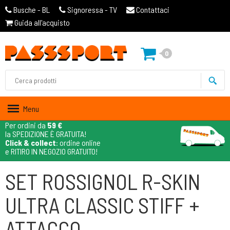
Busche - BL
Signoressa - TV
Contattaci
Guida all'acquisto
0
Menu
Per ordini da
59 €
la SPEDIZIONE È GRATUITA!
Click & collect
: ordine online
e RITIRO IN NEGOZIO GRATUITO!
SET ROSSIGNOL R-SKIN
ULTRA CLASSIC STIFF +
ATTACCO