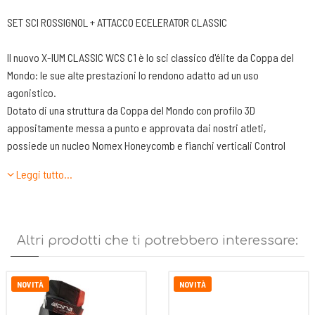
SET SCI ROSSIGNOL + ATTACCO ECELERATOR CLASSIC
Il nuovo X-IUM CLASSIC WCS C1 è lo sci classico d'élite da Coppa del
Mondo: le sue alte prestazioni lo rendono adatto ad un uso
agonistico.
Dotato di una struttura da Coppa del Mondo con profilo 3D
appositamente messa a punto e approvata dai nostri atleti,
possiede un nucleo Nomex Honeycomb e fianchi verticali Control
Edge ABS. L'X-ium Classic WCS regala prestazioni potenti e precise
Leggi tutto…
di livello agonistico. Grazie alla nuova tecnologia Bi-Edge, la centina
ha un vuoto più lungo e si abbina a una zona centrale specializzata
costituendo il presupposto per uno slancio facilitato e potente.
Il modello C1 presenta una centina bassa che lo rende adatto
Altri prodotti che ti potrebbero interessare:
all'abbinamento con sciolina solida.
NIS-compatibile
NOVITÀ
NOVITÀ
I NOSTRI SERVIZI: