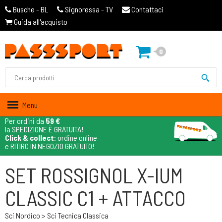
Busche - BL
Signoressa - TV
Contattaci
Guida all'acquisto
0
Menu
Per ordini da
59 €
la SPEDIZIONE È GRATUITA!
Click & collect
: ordine online
e RITIRO IN NEGOZIO GRATUITO!
SET ROSSIGNOL X-IUM
CLASSIC C1 + ATTACCO
Sci Nordico > Sci Tecnica Classica