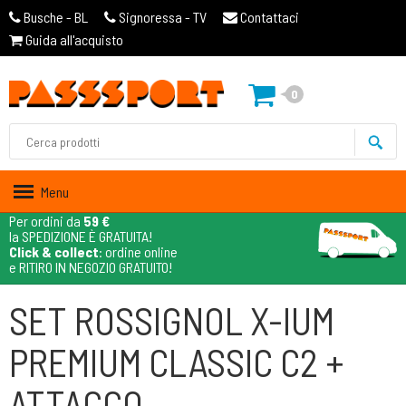
Busche - BL
Signoressa - TV
Contattaci
Guida all'acquisto
0
Menu
Per ordini da
59 €
la SPEDIZIONE È GRATUITA!
Click & collect
: ordine online
e RITIRO IN NEGOZIO GRATUITO!
SET ROSSIGNOL X-IUM
PREMIUM CLASSIC C2 +
ATTACCO