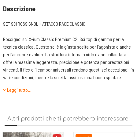
Descrizione
SET SCI ROSSIGNOL + ATTACCO RACE CLASSIC
Rossignol sci X-ium Classic Premium C2. Sci top di gamma per la
tecnica classica. Questo sci è la giusta scelta per l'agonista o anche
per l'amatore evoluto. La struttura interna a nido d'ape collaudata
offre la massima leggerezza, precisione e potenza per prestazioni
vincenti. Il flex e il camber universali rendono questi sci eccezionali in
varie condizioni, mentre la soletta assicura una buona spinta e
scorrevolezza su tutti i tipi di neve.
Leggi tutto…
Caratteristiche tecniche:
-Spinta e scorrevolezza a portata di mano
-Sensazione di leggerezza
Altri prodotti che ti potrebbero interessare:
-L'anima Nomex® Honeycomb è composta da fibre aramidiche
ultraleggere con struttura a nido d'ape e con un elevato rapporto