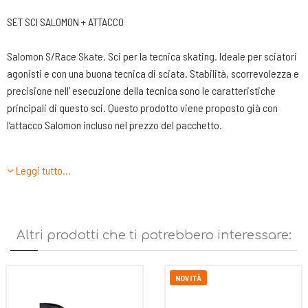
SET SCI SALOMON + ATTACCO
Salomon S/Race Skate. Sci per la tecnica skating. Ideale per sciatori
agonisti e con una buona tecnica di sciata. Stabilità, scorrevolezza e
precisione nell’ esecuzione della tecnica sono le caratteristiche
principali di questo sci. Questo prodotto viene proposto già con
l’attacco Salomon incluso nel prezzo del pacchetto.
Caratteristiche tecniche:
Leggi tutto…
- Costruzione 34 Universal: La costruzione Salomon in assoluto più
polivalente: il profilo con forma triangolare migliora l'accelerazione,
mentre il camber bilanciato aggiunge stabilità a ogni pattinata.
-Anima interna: Nomex. Nucleo in materiale composito a nido d'ape
Altri prodotti che ti potrebbero interessare:
ultra leggero, associato a un involucro in carbonio e fibra di vetro e a
sidewall sottili in legno. Riduce il peso e offre grande affidabilità.
-Soletta: G5 Universal.Soletta da Coppa del Mondo per massime
NOVITÀ
prestazioni su tutti i tipi di neve.