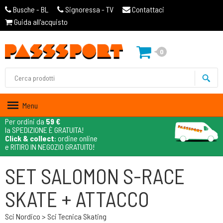
Busche - BL
Signoressa - TV
Contattaci
Guida all'acquisto
0
Menu
Per ordini da
59 €
la SPEDIZIONE È GRATUITA!
Click & collect
: ordine online
e RITIRO IN NEGOZIO GRATUITO!
SET SALOMON S-RACE
SKATE + ATTACCO
Sci Nordico > Sci Tecnica Skating