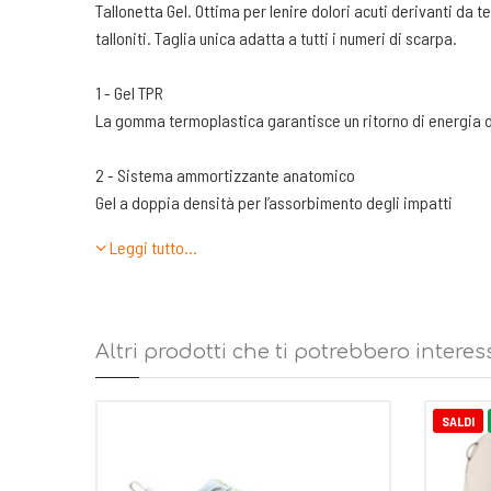
Tallonetta Gel. Ottima per lenire dolori acuti derivanti da t
talloniti. Taglia unica adatta a tutti i numeri di scarpa.
1 - Gel TPR
La gomma termoplastica garantisce un ritorno di energia 
2 - Sistema ammortizzante anatomico
Gel a doppia densità per l’assorbimento degli impatti
Leggi tutto…
3 - Design antiscivolo
Per una maggiore protezione del tallone
4 - Taglia unica
Altri prodotti che ti potrebbero interes
Per tutte le esigenze
SALDI