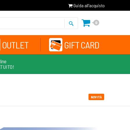
Guida all'acquisto
0
OUTLET
GIFT CARD
line
ATUITO!
NOVITÀ