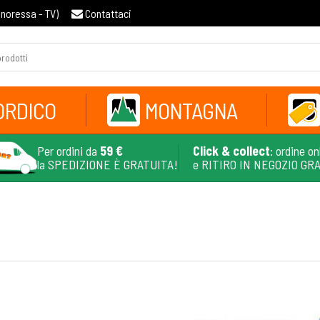
gnoressa - TV
)
Contattaci
ORDICO
MONTAGNA
Per ordini da
59 €
Click & collect
: ordine on
la SPEDIZIONE È GRATUITA!
e RITIRO IN NEGOZIO GR