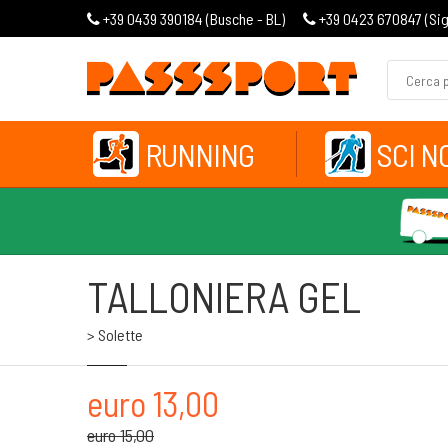
+39 0439 390184 (
Busche - BL
)
+39 0423 670847 (
Si
RUNNING
SCI N
TALLONIERA GEL
> Solette
euro 13,00
euro 15,00