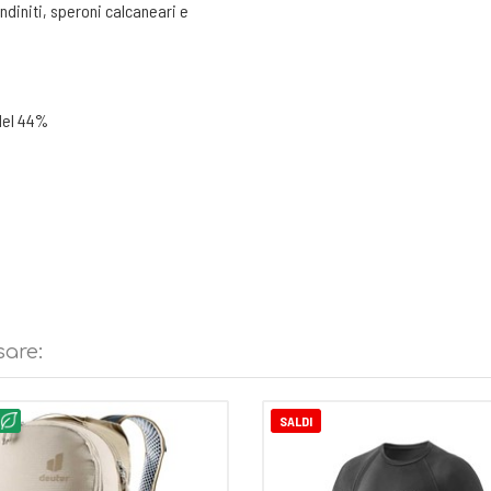
endiniti, speroni calcaneari e
del 44%
sare:
SALDI