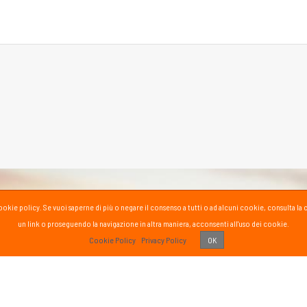
la cookie policy. Se vuoi saperne di più o negare il consenso a tutti o ad alcuni cookie, consul
un link o proseguendo la navigazione in altra maniera, acconsenti all'uso dei cookie.
PASS
Cookie Policy
Privacy Policy
OK
 vissuto!
Recens
Vai 