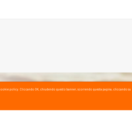
ta la cookie policy. Cliccando OK, chiudendo questo banner, scorrendo questa pagina, cliccando su
SPORT SU YOUTUBE
ioni e consigli dei nostri esperti!
al canale YouTube