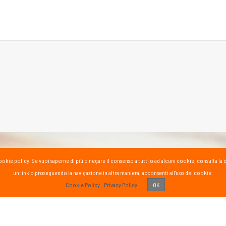
la cookie policy. Se vuoi saperne di più o negare il consenso a tutti o ad alcuni cookie, consul
un link o proseguendo la navigazione in altra maniera, acconsenti all'uso dei cookie.
PASS
Cookie Policy
Privacy Policy
OK
 vissuto!
Recens
Vai 