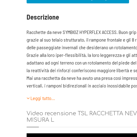
Descrizione
Racchette da neve SYMBIOZ HYPERFLEX ACCESS. Buon grip
grazie al suo telaio strutturato, il rampone frontale e gli 8
delle passeggiate invernali che desiderano un rotolamento
Grazie alla loro iper-flessibilità, la loro leggerezza e gli 
adattano ad ogni terreno con un rotolamento del piede del 
la reattività dei rinforzi conferiscono maggiore libertà e s
Mai una racchetta da neve ha avuto una presa così impress
verticali, i ramponi bidirezionali in acciaio inossidabile p
trazione ottimale in salita, un’ eccellente ritenuta in disce
Leggi tutto…
nel cammino a mezza costa. Sposando perfettamente la form
telaio assicura una tenuta spettacolare, una totale sicurez
Video recensione TSL RACCHETTA NE
impreviste con neve polverosa.
MISURA L
Il rampone anteriore permette una trazione ottimale nei pen