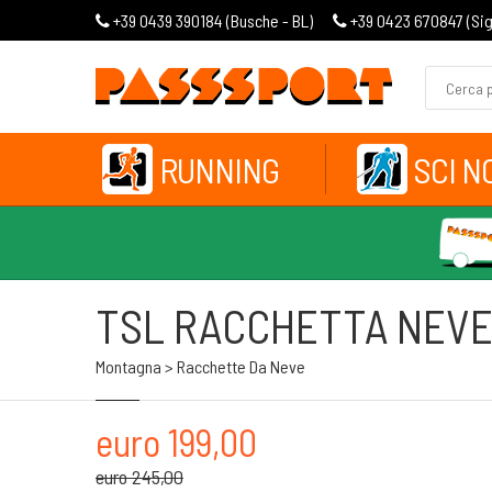
+39 0439 390184 (
Busche - BL
)
+39 0423 670847 (
Si
RUNNING
SCI N
TSL RACCHETTA NEVE
Montagna > Racchette Da Neve
euro 199,00
euro 245,00