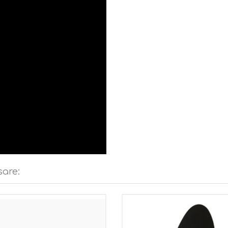
perfetta nel cammino a mezza
da.
sare: