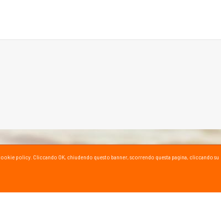
ta la cookie policy. Cliccando OK, chiudendo questo banner, scorrendo questa pagina, cliccando su
SPORT SU YOUTUBE
ioni e consigli dei nostri esperti!
al canale YouTube