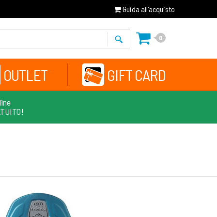
Guida all'acquisto
0
OUTLET
GIFT CARD
line
ATUITO!