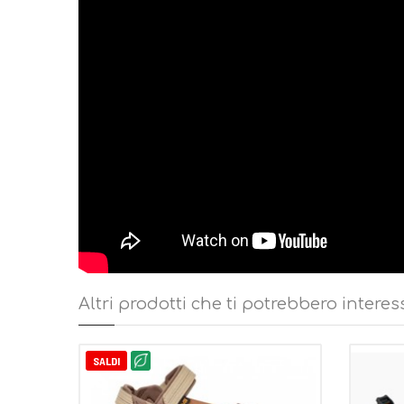
Le lame verticali assicurano una trazione e una ritenuta 
costa, così come in caso di forti pendenze con neve morbi
8 ramponcini intercambiabili in acciaio
MISURE: 69 X 22.5 cm
PESO UTILIZZATORE: 70-140 Kg
PESO: 1010 gr.
Altri prodotti che ti potrebbero interes
SALDI