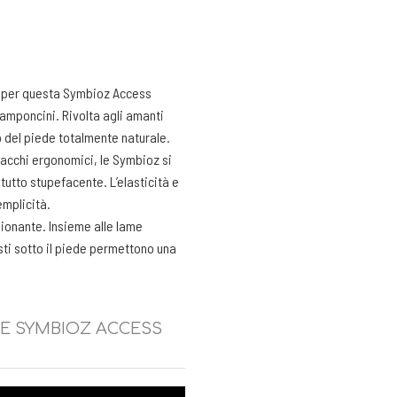
 per questa Symbioz Access
 ramponcini. Rivolta agli amanti
 del piede totalmente naturale.
attacchi ergonomici, le Symbioz si
tutto stupefacente. L’elasticità e
emplicità.
ionante. Insieme alle lame
osti sotto il piede permettono una
sa e una perfetta tenuta laterale
a del terreno, la flessibilità del
za ed evita le scivolate
VE SYMBIOZ ACCESS
dii ripidi.