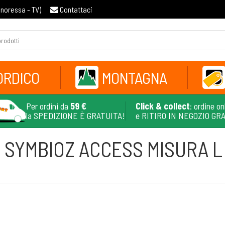
gnoressa - TV
)
Contattaci
ORDICO
MONTAGNA
Per ordini da
59 €
Click & collect
: ordine on
la SPEDIZIONE È GRATUITA!
e RITIRO IN NEGOZIO GR
 SYMBIOZ ACCESS MISURA L