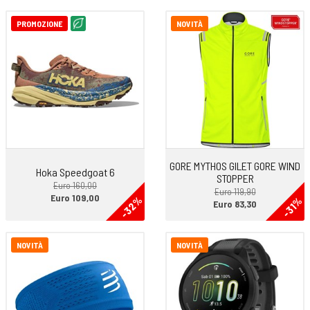
PROMOZIONE
NOVITÀ
GORE MYTHOS GILET GORE WIND
Hoka Speedgoat 6
STOPPER
Euro 160,00
Euro 119,90
Euro 109,00
-32%
-31%
Euro 83,30
NOVITÀ
NOVITÀ