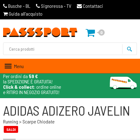
Busche - BL
Signoressa - TV
Contattaci
Guida all'acquisto
0
Menu
Per ordini da
59 €
la SPEDIZIONE È GRATUITA!
Click & collect
: ordine online
e RITIRO IN NEGOZIO GRATUITO!
ADIDAS ADIZERO JAVELIN
Running > Scarpe Chiodate
SALDI