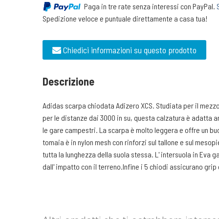
Paga in tre rate senza interessi con PayPal.
Spedizione veloce e puntuale direttamente a casa tua!
Chiedici informazioni su questo prodotto
Descrizione
Adidas scarpa chiodata Adizero XCS. Studiata per il mezzo
per le distanze dai 3000 in su, questa calzatura è adatta 
le gare campestri. La scarpa è molto leggera e offre un bu
tomaia è in nylon mesh con rinforzi sul tallone e sul mesopi
tutta la lunghezza della suola stessa. L' intersuola in Eva
dall' impatto con il terreno.Infine i 5 chiodi assicurano gri