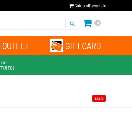
Guida all'acquisto
0
OUTLET
GIFT CARD
line
ATUITO!
SALDI