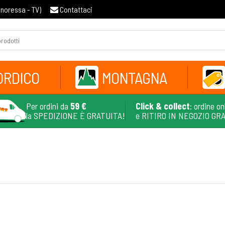
gnoressa - TV
)
Contattaci
ORDICO
MONTAGNA
Per ordini da
59 €
Click & collect
: ordine on
la SPEDIZIONE È GRATUITA!
e RITIRO IN NEGOZIO GR