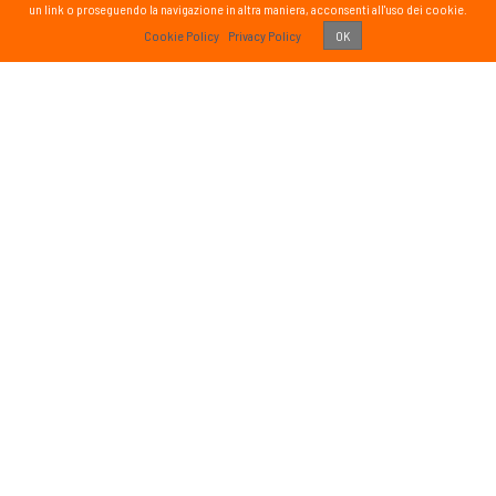
un link o proseguendo la navigazione in altra maniera, acconsenti all'uso dei cookie.
PASS
Cookie Policy
Privacy Policy
OK
 vissuto!
Recens
Vai 
ETTER
SOCIAL
formato sul mondo Passsport
Seguici sui social media
g
sci nordico
gna
tutte
Iscriviti
o di aver letto ed accettato
ativa sulla Privacy
e autorizzo il
ento dei miei dati