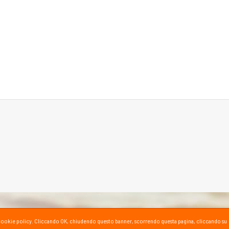
ta la cookie policy. Cliccando OK, chiudendo questo banner, scorrendo questa pagina, cliccando su