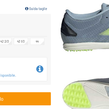
Guida taglie
42 2/3
43 1/3
44
isponibile.
lo