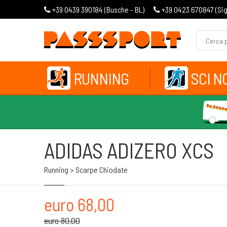
+39 0439 390184 (
Busche - BL
)
+39 0423 670847 (
Si
RUNNING
SCI N
ADIDAS ADIZERO XCS
Running > Scarpe Chiodate
euro 68,00
euro 80,00