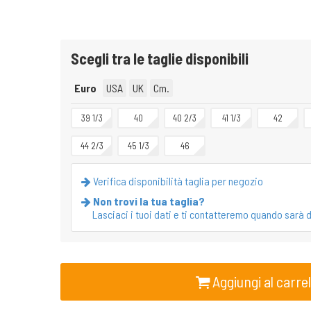
Scegli tra le taglie disponibili
Euro
USA
UK
Cm.
39 1/3
40
40 2/3
41 1/3
42
44 2/3
45 1/3
46
Verifica disponibilità taglia per negozio
Non trovi la tua taglia?
Lasciaci i tuoi dati e ti contatteremo quando sarà d
Aggiungi al carrel