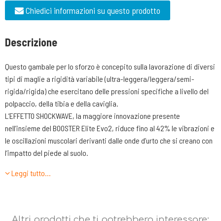
Chiedici informazioni su questo prodotto
Descrizione
Questo gambale per lo sforzo è concepito sulla lavorazione di diversi
tipi di maglie a rigidità variabile (ultra-leggera/leggera/semi-
rigida/rigida) che esercitano delle pressioni specifiche a livello del
polpaccio, della tibia e della caviglia.
L’EFFETTO SHOCKWAVE, la maggiore innovazione presente
nell’insieme del BOOSTER Elite Evo2, riduce fino al 42% le vibrazioni e
le oscillazioni muscolari derivanti dalle onde d’urto che si creano con
l’impatto del piede al suolo.
L’associazione di questi rivoluzionari principi permette una riduzione
Leggi tutto…
del 39% dei dolori muscolari post sforzo.
Per sapere la propia misura:
1 misurare la circonferenza in centimetri del polpaccio nel punto di
Altri prodotti che ti potrebbero interessare: