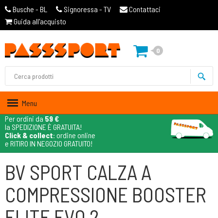
Busche - BL
Signoressa - TV
Contattaci
Guida all'acquisto
0
Menu
Per ordini da
59 €
la SPEDIZIONE È GRATUITA!
Click & collect
: ordine online
e RITIRO IN NEGOZIO GRATUITO!
BV SPORT CALZA A
COMPRESSIONE BOOSTER
ELITE EVO 2