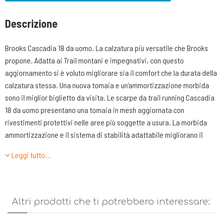
Descrizione
Brooks Cascadia 18 da uomo. La calzatura più versatile che Brooks
propone. Adatta ai Trail montani e impegnativi, con questo
aggiornamento si è voluto migliorare sia il comfort che la durata della
calzatura stessa. Una nuova tomaia e un’ammortizzazione morbida
sono il miglior biglietto da visita. Le scarpe da trail running Cascadia
18 da uomo presentano una tomaia in mesh aggiornata con
rivestimenti protettivi nelle aree più soggette a usura. La morbida
ammortizzazione e il sistema di stabilità adattabile migliorano il
comfort sui trail. L’ottima trazione ti permette di muoverti in
Leggi tutto…
completa sicurezza.
CARATTERISTICHE TECNICHE
-TOMAIA: realizzata in nylon mesh riciclato, con rinforzi termo saldati
Altri prodotti che ti potrebbero interessare:
sia sulla punta che nella parte laterale. Presenta 6 fori passanti e le
stringhe stesse sono pensate per tenere ben salda l’allacciatura.