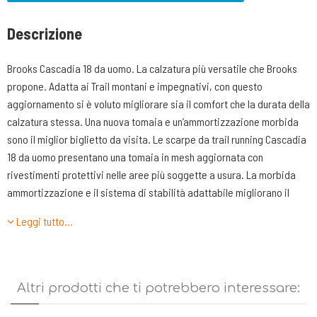
Descrizione
Brooks Cascadia 18 da uomo. La calzatura più versatile che Brooks
propone. Adatta ai Trail montani e impegnativi, con questo
aggiornamento si è voluto migliorare sia il comfort che la durata della
calzatura stessa. Una nuova tomaia e un’ammortizzazione morbida
sono il miglior biglietto da visita. Le scarpe da trail running Cascadia
18 da uomo presentano una tomaia in mesh aggiornata con
rivestimenti protettivi nelle aree più soggette a usura. La morbida
ammortizzazione e il sistema di stabilità adattabile migliorano il
comfort sui trail. L’ottima trazione ti permette di muoverti in
Leggi tutto…
completa sicurezza.
CARATTERISTICHE TECNICHE
-TOMAIA: realizzata in nylon mesh riciclato, con rinforzi termo saldati
Altri prodotti che ti potrebbero interessare:
sia sulla punta che nella parte laterale. Presenta 6 fori passanti e le
stringhe stesse sono pensate per tenere ben salda l’allacciatura.