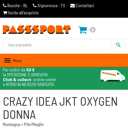
Busche - BL
Signoressa - TV
Contattaci
Guida all'acquisto
0
Menu
Per ordini da
59 €
la SPEDIZIONE È GRATUITA!
Click & collect
: ordine online
e RITIRO IN NEGOZIO GRATUITO!
CRAZY IDEA JKT OXYGEN
DONNA
Montagna > Pile/maglie