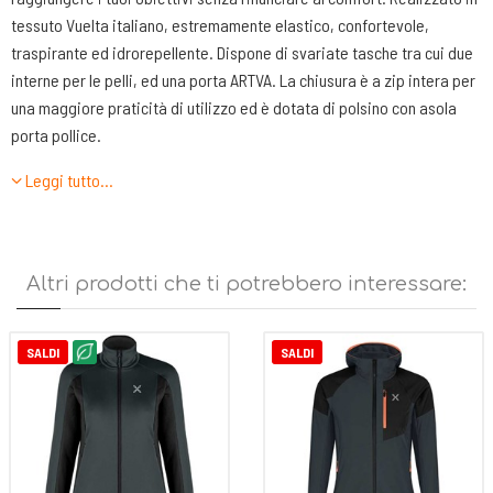
tessuto Vuelta italiano, estremamente elastico, confortevole,
traspirante ed idrorepellente. Dispone di svariate tasche tra cui due
interne per le pelli, ed una porta ARTVA. La chiusura è a zip intera per
una maggiore praticità di utilizzo ed è dotata di polsino con asola
porta pollice.
Leggi tutto…
Caratteristiche tecniche:
-Una tasca a petto chiusa da zip
--Due tasche interne
Altri prodotti che ti potrebbero interessare:
-Zip intera con lap integrato
-Asole infila pollice
-Tasca porta ARTVA
SALDI
SALDI