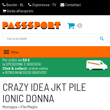
Busche - BL
Signoressa - TV
Contattaci
Guida all'acquisto
0
Menu
Per ordini da
59 €
la SPEDIZIONE È GRATUITA!
Click & collect
: ordine online
e RITIRO IN NEGOZIO GRATUITO!
CRAZY IDEA JKT PILE
IONIC DONNA
Montagna > Pile/maglie