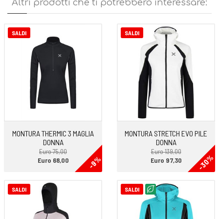
Altri prodotti che ti potrebbero interessare:
SALDI
SALDI
MONTURA THERMIC 3 MAGLIA
MONTURA STRETCH EVO PILE
DONNA
DONNA
Euro 75,00
Euro 139,00
-30%
-9%
Euro 68,00
Euro 97,30
SALDI
SALDI