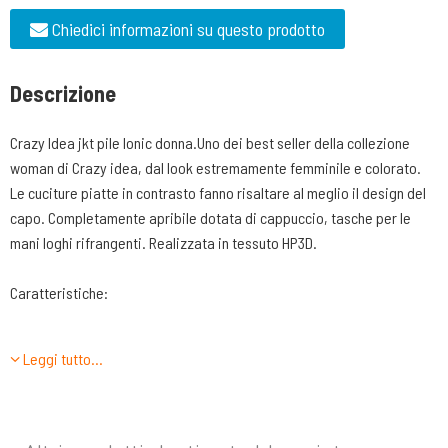
Chiedici informazioni su questo prodotto
Descrizione
Crazy Idea jkt pile Ionic donna.Uno dei best seller della collezione
woman di Crazy idea, dal look estremamente femminile e colorato.
Le cuciture piatte in contrasto fanno risaltare al meglio il design del
capo. Completamente apribile dotata di cappuccio, tasche per le
mani loghi rifrangenti. Realizzata in tessuto HP3D.
Caratteristiche:
2 tasche laterali
Leggi tutto…
Loghi rifrangenti
Cuciture piatte