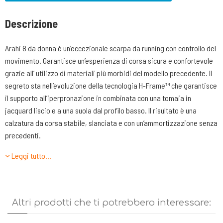
Descrizione
Arahi 8 da donna è un’eccezionale scarpa da running con controllo del
movimento. Garantisce un’esperienza di corsa sicura e confortevole
grazie all’ utilizzo di materiali più morbidi del modello precedente. Il
segreto sta nell’evoluzione della tecnologia H-Frame™ che garantisce
il supporto all’iperpronazione in combinata con una tomaia in
jacquard liscio e a una suola dal profilo basso. Il risultato è una
calzatura da corsa stabile, slanciata e con un’ammortizzazione senza
precedenti.
Leggi tutto…
CARATTERISTICHE TECNICHE
-TOMAIA: realizzata in mesh jaquard doppio senza cuciture per
assicurare al piede massimo comfort e freschezza durante l’utilizzo.
In particolare viene utilizzata una tramatura differenziata per
Altri prodotti che ti potrebbero interessare:
assicurare traspirazione e resistenza, laddove sono necessarie.
Parte del materiale utilizzato è riciclato.