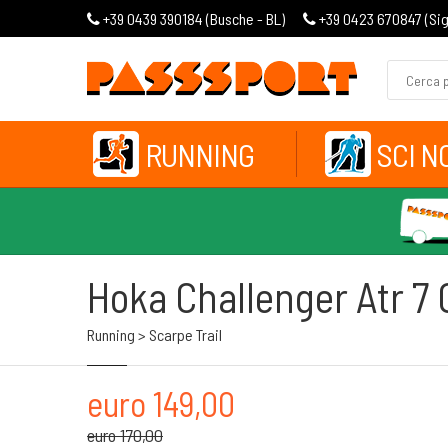
+39 0439 390184 (
Busche - BL
)
+39 0423 670847 (
Si
RUNNING
SCI N
Hoka Challenger Atr 7 
Running > Scarpe Trail
euro 149,00
euro 170,00