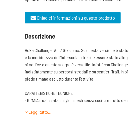
Chiedici informazioni su questo prodotto
Descrizione
Hoka Challenger Atr 7 Gtx uomo. Su questa versione è stato 
e la morbidezza dell’intersuola oltre che essere stato alleg
si addice a questa scarpa è versatile. Infatti con Challeng
indistintamente su percorsi stradali e su sentieri Trail. In
piede rimane asciutto durante l’attività.
CARATTERISTICHE TECNICHE
-TOMAIA: realizzata in nylon mesh senza cuciture frutto del 
plastici. Freschezza e leggerezza sono assicurate. Il punt
Leggi tutto…
termosaldata per assicurare protezione alle dita del piede
comoda, si adatta bene al piede. Viene utilizzata la foder