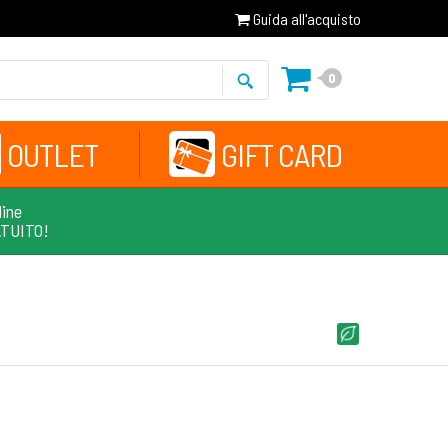
Guida all'acquisto
0
OUTLET
GIFT CARD
line
ATUITO!