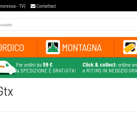
gnoressa - TV
)
Contattaci
ORDICO
MONTAGNA
Per ordini da
59 €
Click & collect
: ordine on
la SPEDIZIONE È GRATUITA!
e RITIRO IN NEGOZIO GR
Gtx