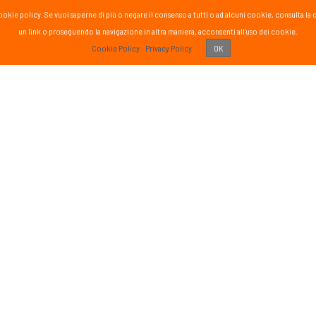
la cookie policy. Se vuoi saperne di più o negare il consenso a tutti o ad alcuni cookie, consul
un link o proseguendo la navigazione in altra maniera, acconsenti all'uso dei cookie.
PASS
Cookie Policy
Privacy Policy
OK
 vissuto!
Recens
Vai 
ETTER
SOCIAL
formato sul mondo Passsport
Seguici sui social media
g
sci nordico
gna
tutte
Iscriviti
o di aver letto ed accettato