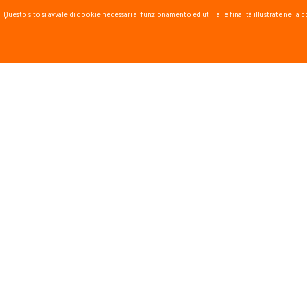
Questo sito si avvale di cookie necessari al funzionamento ed utili alle finalità illustrate nel
PASSSPORT BLOG
Lo Sport scritto, fatto e
Vai al blog
PROMOZIONI
NEWSL
Tieniti in
runnin
monta
Dichiar