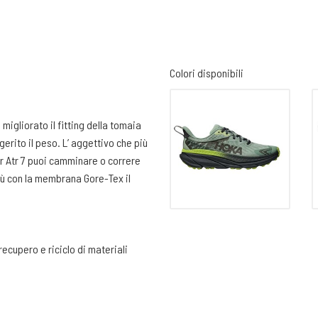
Colori disponibili
migliorato il fitting della tomaia
gerito il peso. L’ aggettivo che più
er Atr 7 puoi camminare o correre
 più con la membrana Gore-Tex il
recupero e riciclo di materiali
ale presenta una protezione
. La forma è confortevole e molto
a Gore-tex per assicurare