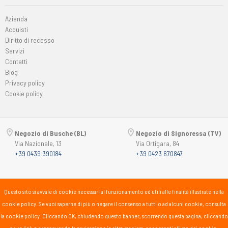
Azienda
Acquisti
Diritto di recesso
Servizi
Contatti
Blog
Privacy policy
Cookie policy
Negozio di Busche (BL)
Negozio di Signoressa (TV)
Via Nazionale, 13
Via Ortigara, 84
+39 0439 390184
+39 0423 670847
Copyright © 2015-2026
Passsport
PANORAMA 46 Srl
Questo sito si avvale di cookie necessari al funzionamento ed utili alle finalità illustrate nella
P.Iva 00725930259
cookie policy. Se vuoi saperne di più o negare il consenso a tutti o ad alcuni cookie, consulta
lunedì
15:30-19:30
la cookie policy. Cliccando OK, chiudendo questo banner, scorrendo questa pagina, cliccando
martedì-sabato
10:00-12:30