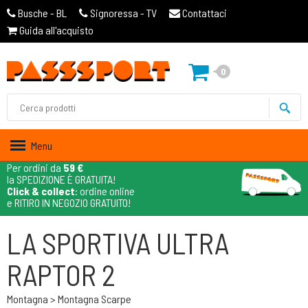
Busche - BL
Signoressa - TV
Contattaci
Guida all'acquisto
0
Menu
Per ordini da
59 €
la SPEDIZIONE È GRATUITA!
Click & collect
: ordine online
e RITIRO IN NEGOZIO GRATUITO!
LA SPORTIVA ULTRA
RAPTOR 2
Montagna > Montagna Scarpe