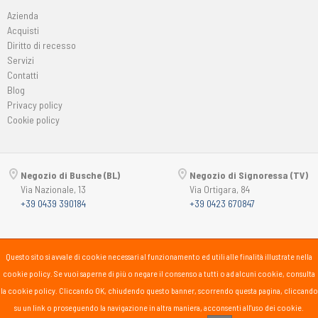
Azienda
Acquisti
Diritto di recesso
Servizi
Contatti
Blog
Privacy policy
Cookie policy
Negozio di Busche (BL)
Negozio di Signoressa (TV)
Via Nazionale, 13
Via Ortigara, 84
+39 0439 390184
+39 0423 670847
Copyright © 2015-2026
Passsport
PANORAMA 46 Srl
Questo sito si avvale di cookie necessari al funzionamento ed utili alle finalità illustrate nella
P.Iva 00725930259
cookie policy. Se vuoi saperne di più o negare il consenso a tutti o ad alcuni cookie, consulta
lunedì
15:30-19:30
la cookie policy. Cliccando OK, chiudendo questo banner, scorrendo questa pagina, cliccando
martedì-sabato
10:00-12:30
su un link o proseguendo la navigazione in altra maniera, acconsenti all'uso dei cookie.