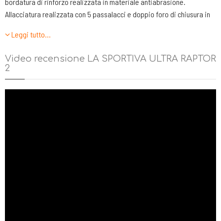
bordatura di rinforzo realizzata in materiale antiabrasione.
Allacciatura realizzata con 5 passalacci e doppio foro di chiusura in
testa. Calzata morbida e voluminosa senza però sacrificare la
Leggi tutto…
precisione nel passo
-LINGUETTA. Sagomata sulla forma del collo del piede e con una
Video recensione LA SPORTIVA ULTRA RAPTOR
buona imbottitura per aumentare il comfort.
2
-TALLONE. Realizzato con un esoscheletro in materiale plastico per
stabilizzare il tendine e il calcagno. Il collarino presenta una leggera
imbottitura
-INTERSUOLA. Su Ultra Raptor 2 l’ intersuola è totalmente realizzata in
Eva a doppia densità. Più morbida sul tallone e sull’ avampiede,
invece più rigida e stabilizzante sulla zona del mesopiede. In questo
modo abbiamo il giusto compromesso tra ammortizzazione e
controllo del piede. -APPOGGIO: neutro
-BATTISTRADA. La Sportiva Ultra Raptor 2 monta la suola Frixion
white. È una mescola che assicura buon grip e buona durata contro l’
usura. I Tasselli nel battistrada hanno un’altezza di circa 4 mm.
-PESO: 350 gr