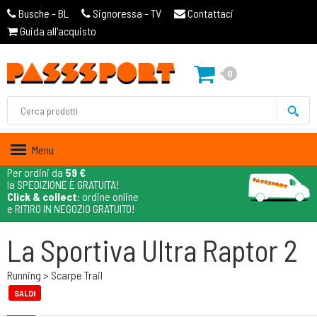
Busche - BL
Signoressa - TV
Contattaci
Guida all'acquisto
0
Menu
Per ordini da
59 €
la SPEDIZIONE È GRATUITA!
Click & collect
: ordine online
e RITIRO IN NEGOZIO GRATUITO!
La Sportiva Ultra Raptor 2
Running > Scarpe Trail
SALDI