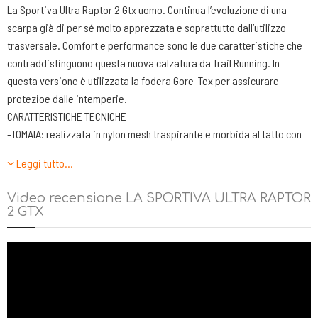
La Sportiva Ultra Raptor 2 Gtx uomo. Continua l’evoluzione di una
scarpa già di per sé molto apprezzata e soprattutto dall’utilizzo
trasversale. Comfort e performance sono le due caratteristiche che
contraddistinguono questa nuova calzatura da Trail Running. In
questa versione è utilizzata la fodera Gore-Tex per assicurare
protezioe dalle intemperie.
CARATTERISTICHE TECNICHE
-TOMAIA: realizzata in nylon mesh traspirante e morbida al tatto con
bordatura di rinforzo realizzata in materiale antiabrasione.
Leggi tutto…
Allacciatura realizzata con 5 passalacci e doppio foro di chiusura in
testa. Calzata morbida e voluminosa senza però sacrificare la
Video recensione LA SPORTIVA ULTRA RAPTOR
precisione nel passo. Fodera Gore-Tex impermeabile e
2 GTX
idrorepellente, ottima per affrontare l'attività quando il terreno è
bagnato, quando piove o quando ci troviamo in presenza di fondo
innevato.
-LINGUETTA. Sagomata sulla forma del collo del piede e con una
buona imbottitura per aumentare il comfort.
-TALLONE. Realizzato con un esoscheletro in materiale plastico per