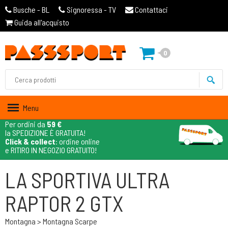
Busche - BL
Signoressa - TV
Contattaci
Guida all'acquisto
0
Menu
Per ordini da
59 €
la SPEDIZIONE È GRATUITA!
Click & collect
: ordine online
e RITIRO IN NEGOZIO GRATUITO!
LA SPORTIVA ULTRA
RAPTOR 2 GTX
Montagna > Montagna Scarpe