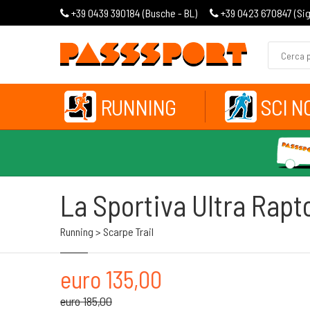
+39 0439 390184 (
Busche - BL
)
+39 0423 670847 (
Si
RUNNING
SCI N
La Sportiva Ultra Rapt
Running > Scarpe Trail
euro 135,00
euro 185,00