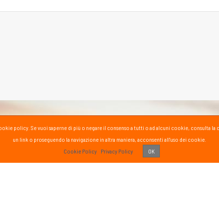
la cookie policy. Se vuoi saperne di più o negare il consenso a tutti o ad alcuni cookie, consul
un link o proseguendo la navigazione in altra maniera, acconsenti all'uso dei cookie.
PASS
Cookie Policy
Privacy Policy
OK
 vissuto!
Recens
Vai 