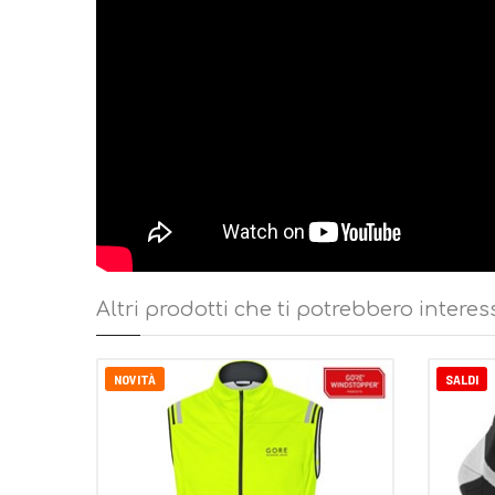
Altri prodotti che ti potrebbero interes
NOVITÀ
SALDI