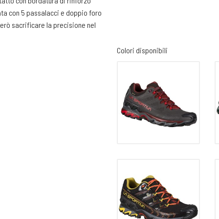
tatto con bordatura di rinforzo
ata con 5 passalacci e doppio foro
erò sacrificare la precisione nel
ma per affrontare l'attività
viamo in presenza di fondo
Colori disponibili
n una buona imbottitura per
co per stabilizzare il tendine e il
alizzata in Eva a doppia densità.
 e stabilizzante sulla zona del
so tra ammortizzazione e
ixion white. È una mescola che
 nel battistrada hanno un’altezza di