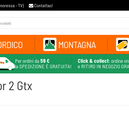
gnoressa - TV
)
Contattaci
ORDICO
MONTAGNA
Per ordini da
59 €
Click & collect
: ordine on
la SPEDIZIONE È GRATUITA!
e RITIRO IN NEGOZIO GR
or 2 Gtx