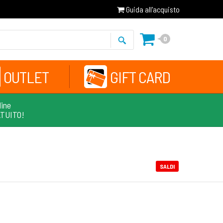
Guida all'acquisto
0
OUTLET
GIFT CARD
line
ATUITO!
SALDI