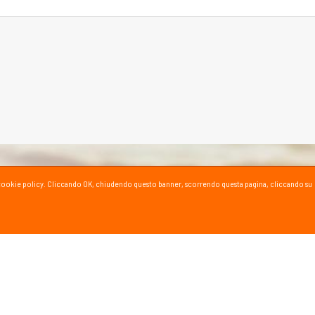
ta la cookie policy. Cliccando OK, chiudendo questo banner, scorrendo questa pagina, cliccando su
SPORT SU YOUTUBE
ioni e consigli dei nostri esperti!
al canale YouTube