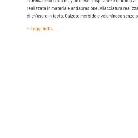
-TOMAIA: realizzata in nylon mesh traspirante e morbida al 
realizzata in materiale antiabrasione. Allacciatura realizz
di chiusura in testa. Calzata morbida e voluminosa senza p
passo. Fodera Gore-Tex impermeabile e idrorepellente, otti
Leggi tutto…
quando il terreno è bagnato, quando piove o quando ci tro
innevato.
-LINGUETTA. Sagomata sulla forma del collo del piede e co
aumentare il comfort.
-TALLONE. Realizzato con un esoscheletro in materiale plasti
calcagno. Il collarino presenta una leggera imbottitura
-INTERSUOLA. Su Ultra Raptor 2 l’intersuola è totalmente re
Più morbida sul tallone e sull’ avampiede, invece più rigida
mesopiede. In questo modo abbiamo il giusto compromes
controllo del piede.
-APPOGGIO: neutro
-BATTISTRADA. La Sportiva Ultra Raptor 2 monta la suola Fr
assicura buon grip e buona durata contro l’usura. I Tasselli
circa 4 mm.