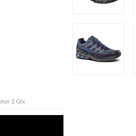
 una scarpa trasversale. Molto
e su terreni accidentati ora è
rsionismo per le sue
 affrontare in sicurezza i sentieri
tor 2 Gtx