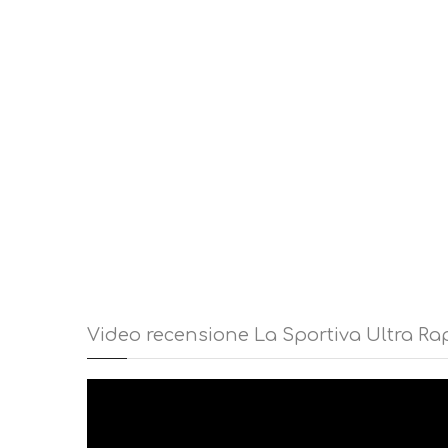
-PESO: 360 gr
-DROP: 9 mm
-TERRENO DI CORSA: sentieri di montagna.
CONSIGLI DI UTILIZZO. La Sportiva Ultra Raptor 2 Gore-tex è
amata dai Trail Runner per le distanze medie e lunghe anch
molto apprezzata anche nel mondo del trekking e dell’escu
caratteristiche di comfort e facilità di utilizzo. Consente di
sia nel sottobosco che con fondo roccioso.
Video recensione La Sportiva Ultra Rap