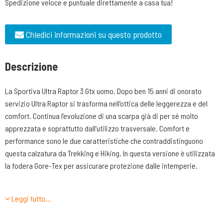
Spedizione veloce e puntuale direttamente a casa tua!
Chiedici informazioni su questo prodotto
Descrizione
La Sportiva Ultra Raptor 3 Gtx uomo. Dopo ben 15 anni di onorato
servizio Ultra Raptor si trasforma nell’ottica delle leggerezza e del
comfort. Continua l’evoluzione di una scarpa già di per sé molto
apprezzata e soprattutto dall’utilizzo trasversale. Comfort e
performance sono le due caratteristiche che contraddistinguono
questa calzatura da Trekking e Hiking. In questa versione è utilizzata
la fodera Gore-Tex per assicurare protezione dalle intemperie.
CARATTERISTICHE TECNICHE
Leggi tutto…
-TOMAIA: realizzata in nylon riciclato ripstop traspirante e morbida al
tatto con bordatura di rinforzo realizzata in materiale antiabrasione.