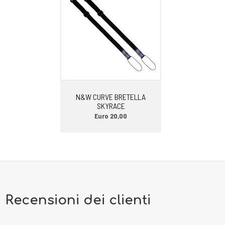
invece più rigida e stabilizzante sulla zona del mesopiede. In questo
modo abbiamo il giusto compromesso tra ammortizzazione e
controllo del piede.
-APPOGGIO: neutro
-BATTISTRADA. La Sportiva Ultra Raptor 3 Gore-Tex monta la suola
Frixion white. È una mescola che assicura buon grip e buona durata
contro l’usura. I Tasselli nel battistrada hanno un’altezza di circa 4, 5
mm.
N&W CURVE BRETELLA
SKYRACE
-PESO: 400 gr
Euro 20,00
-DROP: 8 mm
-TERRENO DI CORSA: sentieri di montagna.
CONSIGLI DI UTILIZZO. La Sportiva Ultra Raptor 3 Gtx è una scarpa
trasversale. Molto amata dai Trail Runner per le distanze medie e
lunghe anche su terreni accidentati ora è molto apprezzata anche nel
mondo del trekking e dell’escursionismo per le sue caratteristiche di
comfort e facilità di utilizzo. Consente di affrontare in sicurezza i
Recensioni dei clienti
sentieri sia nel sottobosco che con fondo roccioso.