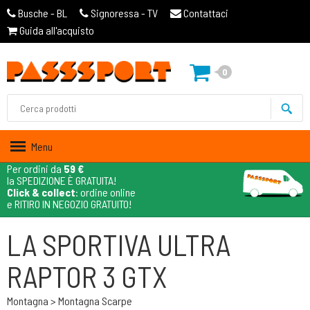
Busche - BL
Signoressa - TV
Contattaci
Guida all'acquisto
0
Menu
Per ordini da
59 €
la SPEDIZIONE È GRATUITA!
Click & collect
: ordine online
e RITIRO IN NEGOZIO GRATUITO!
LA SPORTIVA ULTRA
RAPTOR 3 GTX
Montagna > Montagna Scarpe