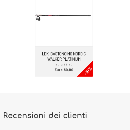
invece più rigida e stabilizzante sulla zona del mesopiede. In questo
modo abbiamo il giusto compromesso tra ammortizzazione e
controllo del piede.
-APPOGGIO: neutro
-BATTISTRADA. La Sportiva Ultra Raptor 3 Gore-Tex monta la suola
Frixion white. È una mescola che assicura buon grip e buona durata
contro l’usura. I Tasselli nel battistrada hanno un’altezza di circa 4, 5
LEKI BASTONCINO NORDIC
mm.
WALKER PLATINIUM
-PESO: 400 gr
Euro 99,90
-10%
-DROP: 8 mm
Euro 89,90
-TERRENO DI CORSA: sentieri di montagna.
CONSIGLI DI UTILIZZO. La Sportiva Ultra Raptor 3 Gtx è una scarpa
trasversale. Molto amata dai Trail Runner per le distanze medie e
lunghe anche su terreni accidentati ora è molto apprezzata anche nel
mondo del trekking e dell’escursionismo per le sue caratteristiche di
comfort e facilità di utilizzo. Consente di affrontare in sicurezza i
Recensioni dei clienti
sentieri sia nel sottobosco che con fondo roccioso.