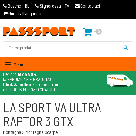
Busche - BL
Signoressa - TV
Contattaci
Guida all'acquisto
0
Menu
Per ordini da
59 €
la SPEDIZIONE È GRATUITA!
Click & collect
: ordine online
e RITIRO IN NEGOZIO GRATUITO!
LA SPORTIVA ULTRA
RAPTOR 3 GTX
Montagna > Montagna Scarpe