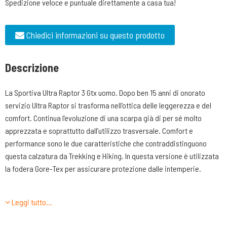
Spedizione veloce e puntuale direttamente a casa tua!
Chiedici informazioni su questo prodotto
Descrizione
La Sportiva Ultra Raptor 3 Gtx uomo. Dopo ben 15 anni di onorato
servizio Ultra Raptor si trasforma nell’ottica delle leggerezza e del
comfort. Continua l’evoluzione di una scarpa già di per sé molto
apprezzata e soprattutto dall’utilizzo trasversale. Comfort e
performance sono le due caratteristiche che contraddistinguono
questa calzatura da Trekking e Hiking. In questa versione è utilizzata
la fodera Gore-Tex per assicurare protezione dalle intemperie.
CARATTERISTICHE TECNICHE
Leggi tutto…
-TOMAIA: realizzata in nylon riciclato ripstop traspirante e morbida al
tatto con bordatura di rinforzo realizzata in materiale antiabrasione.