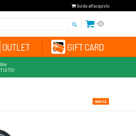
Guida all'acquisto
0
OUTLET
GIFT CARD
line
ATUITO!
NOVITÀ