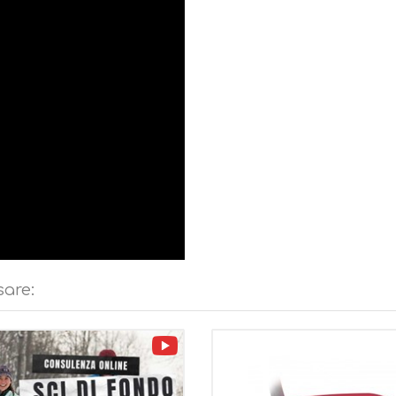
sare:
video