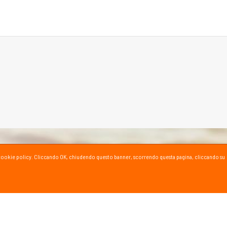
ta la cookie policy. Cliccando OK, chiudendo questo banner, scorrendo questa pagina, cliccando su
SPORT SU YOUTUBE
ioni e consigli dei nostri esperti!
al canale YouTube