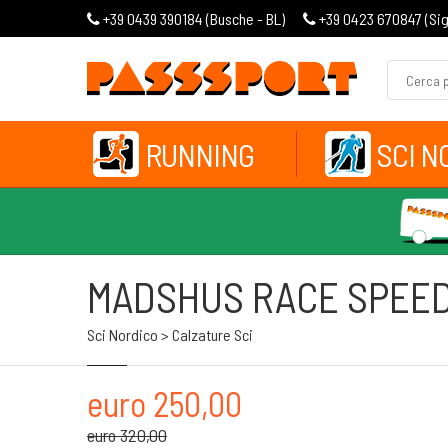
+39 0439 390184 (
Busche - BL
)
+39 0423 670847 (
Si
RUNNING
SCI N
MADSHUS RACE SPEED
Sci Nordico > Calzature Sci
euro 250,00
euro 320,00