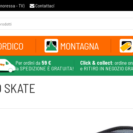
gnoressa - TV
)
Contattaci
ORDICO
MONTAGNA
Per ordini da
59 €
Click & collect
: ordine on
la SPEDIZIONE È GRATUITA!
e RITIRO IN NEGOZIO GR
 SKATE