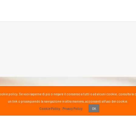
la cookie policy. Se vuoi saperne di più o negare il consenso a tutti o ad alcuni cookie, consul
un link o proseguendo la navigazione in altra maniera, acconsenti all'uso dei cookie.
PASS
Cookie Policy
Privacy Policy
OK
 vissuto!
Recens
Vai 