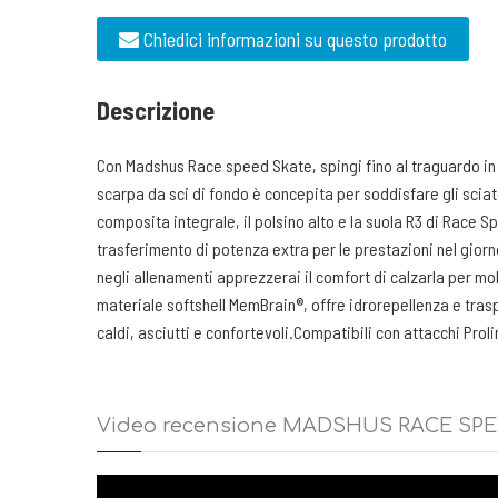
Chiedici informazioni su questo prodotto
Descrizione
Con Madshus Race speed Skate, spingi fino al traguardo in 
scarpa da sci di fondo è concepita per soddisfare gli sciato
composita integrale, il polsino alto e la suola R3 di Race S
trasferimento di potenza extra per le prestazioni nel giorno
negli allenamenti apprezzerai il comfort di calzarla per mo
materiale softshell MemBrain®, offre idrorepellenza e tras
caldi, asciutti e confortevoli.Compatibili con attacchi Pro
Video recensione MADSHUS RACE SP