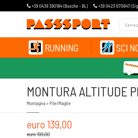
+39 0439 390184 (
Busche - BL
)
+39 0423 670847 (
Si
RUNNING
SCI N
MONTURA ALTITUDE P
Montagna > Pile/maglie
euro 139,00
euro 199,00