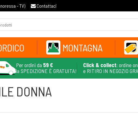
gnoressa - TV
)
Contattaci
ORDICO
MONTAGNA
Per ordini da
59 €
Click & collect
: ordine on
la SPEDIZIONE È GRATUITA!
e RITIRO IN NEGOZIO GR
ILE DONNA