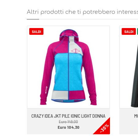
• Cappuccio, polsi e fondo rifiniti con elastico
• Capo ideale per arrampicata, alpinismo e varie attività 
Altri prodotti che ti potrebbero interes
SALDI
SALDI
CRAZY IDEA JKT PILE IONIC LIGHT DONNA
M
Euro 149,00
-30%
Euro 104,30