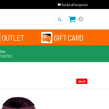
Guida all'acquisto
0
OUTLET
GIFT CARD
line
ATUITO!
SALDI