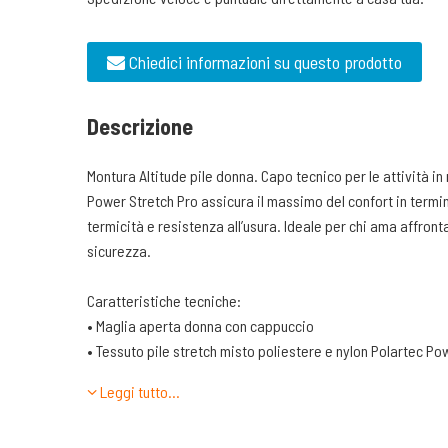
Chiedici informazioni su questo prodotto
Descrizione
Montura Altitude pile donna. Capo tecnico per le attività i
Power Stretch Pro assicura il massimo del confort in termin
termicità e resistenza all’usura. Ideale per chi ama affron
sicurezza.
Caratteristiche tecniche:
• Maglia aperta donna con cappuccio
• Tessuto pile stretch misto poliestere e nylon Polartec P
traspirante
Leggi tutto…
• Parzialmente foderato in tessuto rete
• Centro davanti con zip, tasche mani con zip