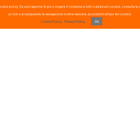
la cookie policy. Se vuoi saperne di più o negare il consenso a tutti o ad alcuni cookie, consul
un link o proseguendo la navigazione in altra maniera, acconsenti all'uso dei cookie.
PASS
Cookie Policy
Privacy Policy
OK
 vissuto!
Recens
Vai 
ETTER
SOCIAL
formato sul mondo Passsport
Seguici sui social media
g
sci nordico
gna
tutte
Iscriviti
o di aver letto ed accettato