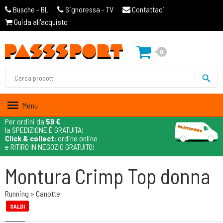
Busche - BL
Signoressa - TV
Contattaci
Guida all'acquisto
0
Menu
Per ordini da
59 €
la SPEDIZIONE È GRATUITA!
Click & collect
: ordine online
e RITIRO IN NEGOZIO GRATUITO!
Montura Crimp Top donna
Running > Canotte
SALDI