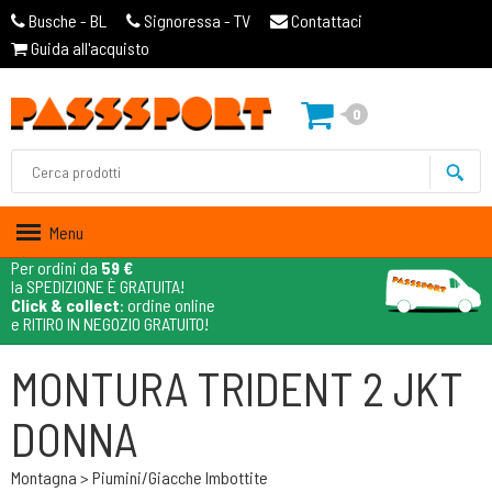
Busche - BL
Signoressa - TV
Contattaci
Guida all'acquisto
0
Menu
Per ordini da
59 €
la SPEDIZIONE È GRATUITA!
Click & collect
: ordine online
e RITIRO IN NEGOZIO GRATUITO!
MONTURA TRIDENT 2 JKT
DONNA
Montagna > Piumini/giacche Imbottite