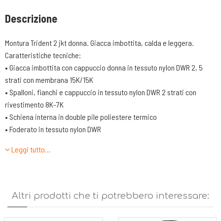
Descrizione
Montura Trident 2 jkt donna. Giacca imbottita, calda e leggera.
Caratteristiche tecniche:
• Giacca imbottita con cappuccio donna in tessuto nylon DWR 2, 5
strati con membrana 15K/15K
• Spalloni, fianchi e cappuccio in tessuto nylon DWR 2 strati con
rivestimento 8K-7K
• Schiena interna in double pile poliestere termico
• Foderato in tessuto nylon DWR
• Imbottitura sintetica Primaloft® Gold Insulation 100gr
Leggi tutto…
• Davanti e spallone con imbottitura sintetica poliestere Primaloft®
Gold Insulation 130gr
• Tasche interne in tessuto rete bi-stretch
• Centro davanti con zip spalmata, tasche mani con zip, tasca interna
Altri prodotti che ti potrebbero interessare:
destra con funzione stow-pocket
• Fondo, polsi e cappuccio rifiniti con bordino elastico