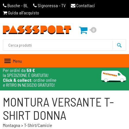
Busche - BL
Signoressa - TV
Contattaci
Guida all'acquisto
0
Menu
Per ordini da
59 €
la SPEDIZIONE È GRATUITA!
Click & collect
: ordine online
e RITIRO IN NEGOZIO GRATUITO!
MONTURA VERSANTE T-
SHIRT DONNA
Montagna > T-Shirt/camicie