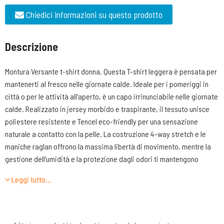
Chiedici informazioni su questo prodotto
Descrizione
Montura Versante t-shirt donna. Questa T-shirt leggera è pensata per
mantenerti al fresco nelle giornate calde. Ideale per i pomeriggi in
città o per le attività all'aperto, è un capo irrinunciabile nelle giornate
calde. Realizzato in jersey morbido e traspirante, il tessuto unisce
poliestere resistente e Tencel eco-friendly per una sensazione
naturale a contatto con la pelle. La costruzione 4-way stretch e le
maniche raglan offrono la massima libertà di movimento, mentre la
gestione dell'umidità e la protezione dagli odori ti mantengono
all'asciutto per tutto il giorno. Progettato all'insegna della semplicità,
Leggi tutto…
questo capo è dotato di una tasca in rete per riporlo facilmente e di
un collo a giro che ne esalta lo stile rilassato.
Caratteristiche tecniche: