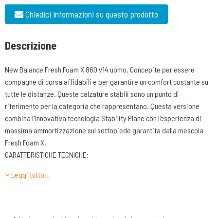
Chiedici informazioni su questo prodotto
Descrizione
New Balance Fresh Foam X 860 v14 uomo. Concepite per essere
compagne di corsa affidabili e per garantire un comfort costante su
tutte le distanze. Queste calzature stabili sono un punto di
riferimento per la categoria che rappresentano. Questa versione
combina l'innovativa tecnologia Stability Plane con l'esperienza di
massima ammortizzazione sul sottopiede garantita dalla mescola
Fresh Foam X.
CARATTERISTICHE TECNICHE:
-TOMAIA Realizzata in mesh a doppia tramatura senza cuciture. La
Leggi tutto…
parte laterale è arricchita da inserti termoplastici che servono a dare
ulteriore struttura alla scarpa a ottimizzare il contenimento del piede
in fase mediale. Allacciatura realizzata da 6 fori passanti irrobustiti
da un’applicazione termoplastica.