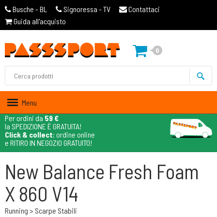
Busche - BL
Signoressa - TV
Contattaci
Guida all'acquisto
0
Menu
Per ordini da
59 €
la SPEDIZIONE È GRATUITA!
Click & collect
: ordine online
e RITIRO IN NEGOZIO GRATUITO!
New Balance Fresh Foam
X 860 V14
Running > Scarpe Stabili