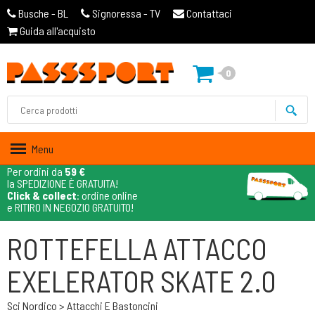
Busche - BL
Signoressa - TV
Contattaci
Guida all'acquisto
0
Menu
Per ordini da
59 €
la SPEDIZIONE È GRATUITA!
Click & collect
: ordine online
e RITIRO IN NEGOZIO GRATUITO!
ROTTEFELLA ATTACCO
EXELERATOR SKATE 2.0
Sci Nordico > Attacchi E Bastoncini