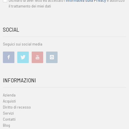
Dichiaro di aver letto ed accettato l'
informativa sulla Privacy
e autorizzo
il trattamento dei miei dati
SOCIAL
Seguici sui social media
INFORMAZIONI
Azienda
Acquisti
Diritto di recesso
Servizi
Contatti
Blog