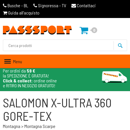
Busche - BL
Signoressa - TV
Contattaci
Guida all'acquisto
0
Menu
Per ordini da
59 €
la SPEDIZIONE È GRATUITA!
Click & collect
: ordine online
e RITIRO IN NEGOZIO GRATUITO!
SALOMON X-ULTRA 360
GORE-TEX
Montagna > Montagna Scarpe