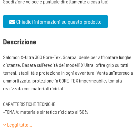
Spedizione veloce e puntuale direttamente a casa tua!
Chiedici informazioni su questo prodotto
Descrizione
Salomon X-Ultra 360 Gore-Tex. Scarpa ideale per affrontare lunghe
distanze. Basata sull'eredità dei modelli X Ultra, offre grip su tutti i
terreni, stabilità e protezione in ogni avventura. Vanta un'intersuola
ammortizzata, protezione in GORE-TEX impermeabile, tomaia
realizzata con materiali riciclati.
CARATTERISTICHE TECNICHE
-TOMAIA: materiale sintetico riciclato al 50%
-FODERA. GORE-TEX Extended Comfort
Leggi tutto…
-INTERSUOLA. Energy Cell. Schiuma in EVA altamente performante,
per un'ottima attenuazione degli urti.