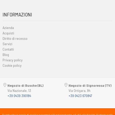
INFORMAZIONI
Azienda
Acquisti
Diritto di recesso
Servizi
Contatti
Blog
Privacy policy
Cookie policy
Negozio di Busche (BL)
Negozio di Signoressa (TV)
Via Nazionale, 13
Via Ortigara, 84
+39 0439 390184
+39 0423 670847
Copyright © 2015-2026
Passsport
PANORAMA 46 Srl
Questo sito si avvale di cookie necessari al funzionamento ed utili alle finalità illustrate nella