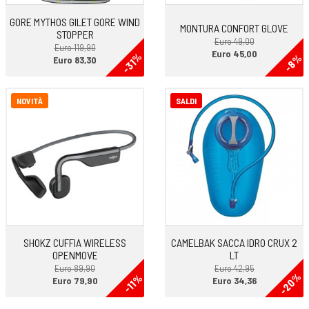
-PESO: 323 grammi
-DROP: 11 mm
GORE MYTHOS GILET GORE WIND
MONTURA CONFORT GLOVE
STOPPER
-TERRENO DI UTILIZZO: Sterrato
Euro 49,00
Euro 119,90
CONSIGLI DI UTILIZZO. Salomon Xa Pro 3d V9 è la scelta giusta per chi
Euro 45,00
-31%
-8%
Euro 83,30
cerca una scarpa robusta, ben ammortizzata e dall’appoggio sicuro.
Si adatta bene sia ai terreni facili sia ai sentieri più impegnativi.
NOVITÀ
SALDI
Ideale per le camminate in montagna e per chi ama il Trail di media
distanza dove l’esigenza principale è stabilità e controllo.
SHOKZ CUFFIA WIRELESS
CAMELBAK SACCA IDRO CRUX 2
OPENMOVE
LT
Euro 89,90
Euro 42,95
-20%
-11%
Euro 79,90
Euro 34,36