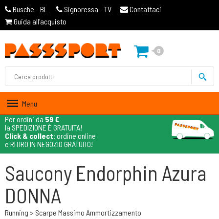
Busche - BL
Signoressa - TV
Contattaci
Guida all'acquisto
0
Menu
Per ordini da
59 €
la SPEDIZIONE È GRATUITA!
Click & collect
: ordine online
e RITIRO IN NEGOZIO GRATUITO!
Saucony Endorphin Azura
DONNA
Running > Scarpe Massimo Ammortizzamento