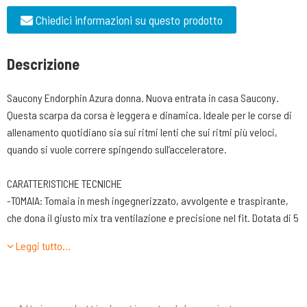
Chiedici informazioni su questo prodotto
Descrizione
Saucony Endorphin Azura donna. Nuova entrata in casa Saucony.
Questa scarpa da corsa è leggera e dinamica. Ideale per le corse di
allenamento quotidiano sia sui ritmi lenti che sui ritmi più veloci,
quando si vuole correre spingendo sull’acceleratore.
CARATTERISTICHE TECNICHE
-TOMAIA: Tomaia in mesh ingegnerizzato, avvolgente e traspirante,
che dona il giusto mix tra ventilazione e precisione nel fit. Dotata di 5
fori passanti rinforzati in TPU e lacci piatti per un’allacciatura
Leggi tutto…
precisa. Inserimento di rinforzi termoplastici di rinforzo laterale.
LINGUETTA. Sagomata sulla forma del collo del piede e con una
leggera imbottitura a cuscinetti per aumentare il comfort e dosare la
pressione sul piede.