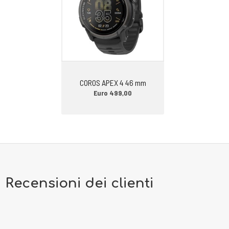
-TERRENO DI CORSA: asfalto o strada bianca.
CONSIGLI DI UTILIZZO. Endorphin Azura è una scarpa da corsa molto
versatile. Perfetta per gli allenamenti su qualunque distanza si
presta anche a correre a ritmi medi senza difficoltà.
COROS APEX 4 46 mm
Euro 499,00
Recensioni dei clienti