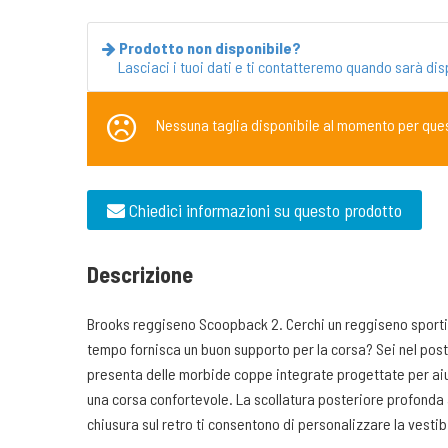
Prodotto non disponibile?
Lasciaci i tuoi dati e ti contatteremo quando sarà dis
Nessuna taglia disponibile al momento per que
Chiedici informazioni su questo prodotto
Descrizione
Brooks reggiseno Scoopback 2. Cerchi un reggiseno sportiv
tempo fornisca un buon supporto per la corsa? Sei nel pos
presenta delle morbide coppe integrate progettate per aiu
una corsa confortevole. La scollatura posteriore profonda ap
chiusura sul retro ti consentono di personalizzare la vestibi