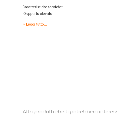
Caratteristiche tecniche:
-Supporto elevato
-Migliore protezione dagli impatti
Leggi tutto…
-Regolabile per un fit perfetto
- vestibilità confortevole durante l'attività
-istruzioni per la cura: il lavaggio a mano è ideale, ma non 
ganci e le spalline, mettili in una bustina per biancheria inti
Stendere sempre, non usare mai ammorbidenti: possono rovi
durata del reggiseno.
Altri prodotti che ti potrebbero interes