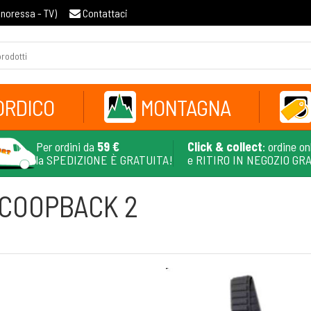
gnoressa - TV
)
Contattaci
ORDICO
MONTAGNA
Per ordini da
59 €
Click & collect
: ordine on
la SPEDIZIONE È GRATUITA!
e RITIRO IN NEGOZIO GR
COOPBACK 2