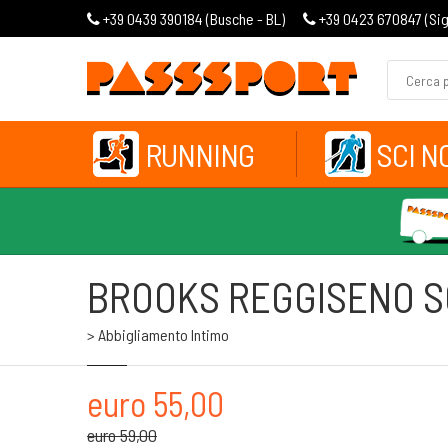
+39 0439 390184 (
Busche - BL
)
+39 0423 670847 (
Si
RUNNING
SCI N
BROOKS REGGISENO S
> Abbigliamento Intimo
euro 55,00
euro 59,00