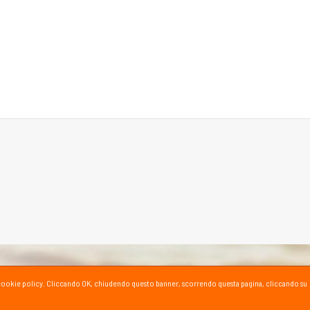
ta la cookie policy. Cliccando OK, chiudendo questo banner, scorrendo questa pagina, cliccando su
SPORT SU YOUTUBE