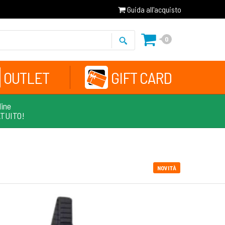
Guida all'acquisto
0
OUTLET
GIFT CARD
line
ATUITO!
NOVITÀ