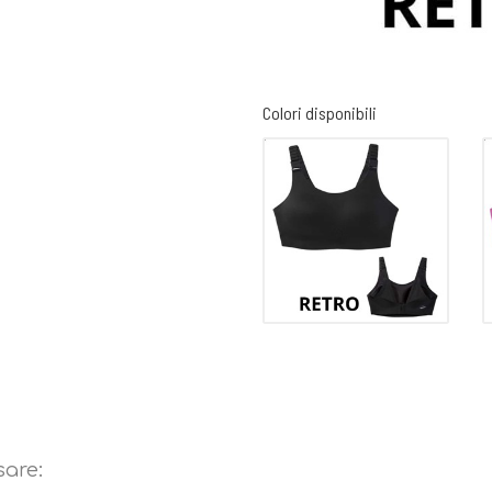
Colori disponibili
sempre possibile. Allaccia tutti i
ma e usa il ciclo per capi delicati.
nare il tessuto e ridurre la
sare: