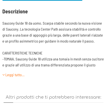
Descrizione
Saucony Guide 18 da uomo. Scarpa stabile secondo la nuova visione
di Saucony. La tecnologia Center Path assicura stabilità e controllo
grazie a una base di appoggio più larga, delle pareti laterali rialzate
e un profilo asimmetrico per guidare in modo naturale il passo.
CARATTERISTICHE TECNICHE
-TOMAIA. Saucony Guide 18 utilizza una tomaia in mesh senza cucitore
e grazie all’ utilizzo di una trama differenziata propone il giusto
compromesso fra contenimento e traspirazione. Allacciatura
Leggi tutto…
realizzata da 7 fori passanti. Utilizzo del sockliner in PWRRUN+ che
aumenta la morbidezza in fase di primo appoggio.
-LINGUETTA. Molto leggera con uni imbottitura essenziale.
Costruzione a calzino raccordata con il fondo della scarpa attraverso
Altri prodotti che ti potrebbero interessare:
due fettucce elasticizzate.
-TALLONE. La zona di contenimento del tendine e del tallone è stata