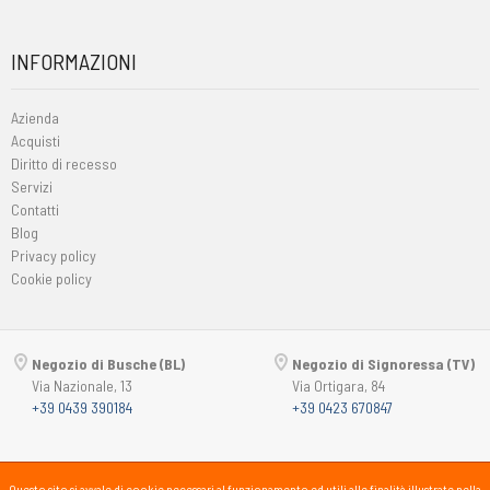
INFORMAZIONI
Azienda
Acquisti
Diritto di recesso
Servizi
Contatti
Blog
Privacy policy
Cookie policy
Negozio di Busche (BL)
Negozio di Signoressa (TV)
Via Nazionale, 13
Via Ortigara, 84
+39 0439 390184
+39 0423 670847
Copyright © 2015-2026
Passsport
PANORAMA 46 Srl
Questo sito si avvale di cookie necessari al funzionamento ed utili alle finalità illustrate nella