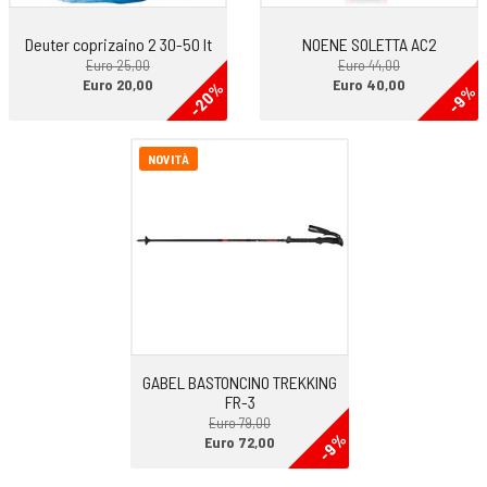
CONSIGLI DI UTILIZZO. Lo scarpone Rush Trk GTx è una calzatura da
montagna versatile. La consigliamo per le escursioni su terreni di
Deuter coprizaino 2 30-50 lt
NOENE SOLETTA AC2
media difficoltà sia in ambiente asciutto che in condizioni di pioggia.
Euro 25,00
Euro 44,00
Il terreno più adatto è il sentiero alpino e il sottobosco.
Euro 20,00
Euro 40,00
-20%
-9%
NOVITÀ
GABEL BASTONCINO TREKKING
FR-3
Euro 79,00
-9%
Euro 72,00