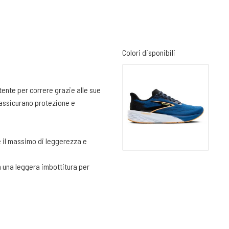
Colori disponibili
ente per correre grazie alle sue
e assicurano protezione e
e il massimo di leggerezza e
n una leggera imbottitura per
tendine e rifinito con una buona
 del tendine
SH V2 di ultima generazione.