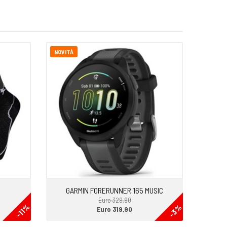
NOVITÀ
GARMIN FORERUNNER 165 MUSIC
Euro 329,90
-11%
-3%
Euro 319,90