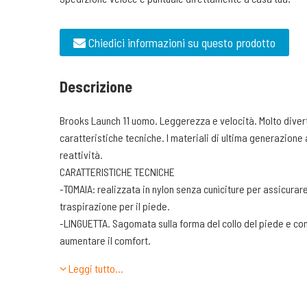
Chiedici informazioni su questo prodotto
Descrizione
Brooks Launch 11 uomo. Leggerezza e velocità. Molto divert
caratteristiche tecniche. I materiali di ultima generazion
reattività.
CARATTERISTICHE TECNICHE
-TOMAIA: realizzata in nylon senza cunìciture per assicurar
traspirazione per il piede.
-LINGUETTA. Sagomata sulla forma del collo del piede e co
aumentare il comfort.
-TALLONE. Realizzato con una conchiglia contenitiva per il 
Leggi tutto…
imbottitura per accogliere bene il calcagno e l’attaccatura
-INTERSUOLA. Brooks Launch 11 utilizza la mescola DNA FLA