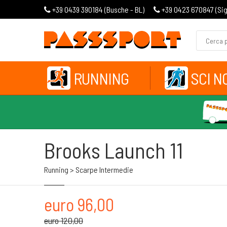
+39 0439 390184 (
Busche - BL
)
+39 0423 670847 (
Si
RUNNING
SCI N
Brooks Launch 11
Running > Scarpe Intermedie
euro 96,00
euro 120,00