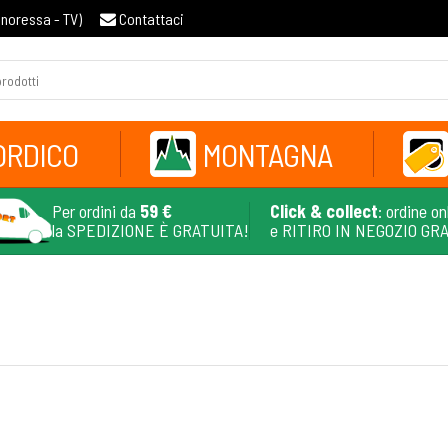
gnoressa - TV
)
Contattaci
ORDICO
MONTAGNA
Per ordini da
59 €
Click & collect
: ordine on
la SPEDIZIONE È GRATUITA!
e RITIRO IN NEGOZIO GR