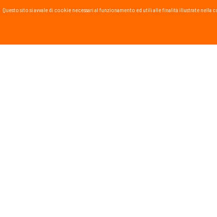
Questo sito si avvale di cookie necessari al funzionamento ed utili alle finalità illustrate nel
PASSSPORT BLOG
Lo Sport scritto, fatto e
Vai al blog
PROMOZIONI
NEWSL
Tieniti in
runnin
monta
Dichiar