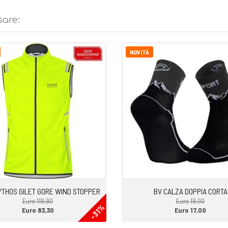
sare:
k realizzato in gomma anti
di tasselli di medio spessore e le
urale
NOVITÀ
r il runner che cerca velocità,
ezza in fase di appoggio.
 anche per le uscite giornaliere
YTHOS GILET GORE WIND STOPPER
BV CALZA DOPPIA CORTA
Euro 119,90
Euro 19,00
-31%
Euro 83,30
Euro 17,00