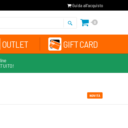
Guida all'acquisto
0
OUTLET
GIFT CARD
line
ATUITO!
NOVITÀ