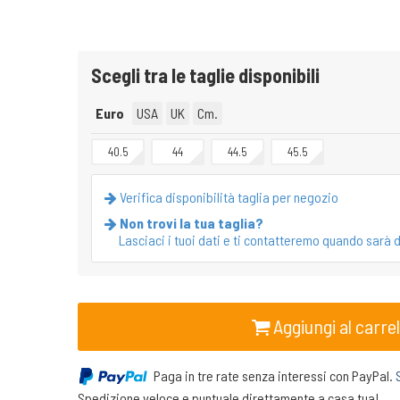
Scegli tra le taglie disponibili
Euro
USA
UK
Cm.
40.5
44
44.5
45.5
Verifica disponibilità taglia per negozio
Non trovi la tua taglia?
Lasciaci i tuoi dati e ti contatteremo quando sarà d
Aggiungi al carrel
Paga in tre rate senza interessi con PayPal.
Spedizione veloce e puntuale direttamente a casa tua!