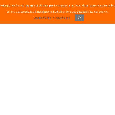
la cookie policy. Se vuoi saperne di più o negare il consenso a tutti o ad alcuni cookie, consul
un link o proseguendo la navigazione in altra maniera, acconsenti all'uso dei cookie.
PASS
Cookie Policy
Privacy Policy
OK
 vissuto!
Recens
Vai 
ETTER
SOCIAL
formato sul mondo Passsport
Seguici sui social media
g
sci nordico
gna
tutte
Iscriviti
o di aver letto ed accettato