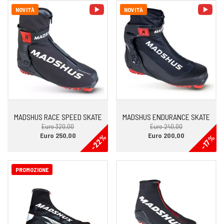
video
vid
NOVITÀ
NOVITÀ
MADSHUS RACE SPEED SKATE
MADSHUS ENDURANCE SKATE
Euro 320,00
Euro 240,00
Euro 250,00
Euro 200,00
-22%
-17%
PROMOZIONE