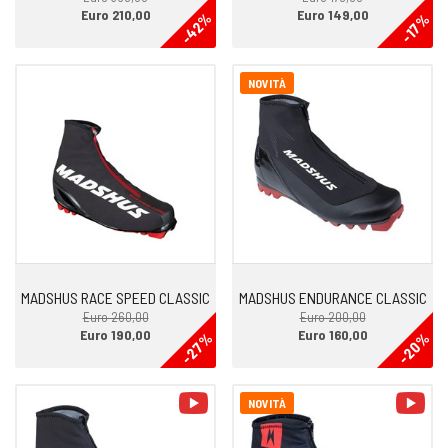
Euro 210,00
Euro 149,00
-42%
-17%
NOVITÀ
MADSHUS RACE SPEED CLASSIC
MADSHUS ENDURANCE CLASSIC
Euro 260,00
Euro 200,00
Euro 190,00
Euro 160,00
-27%
-20%
video
vid
NOVITÀ