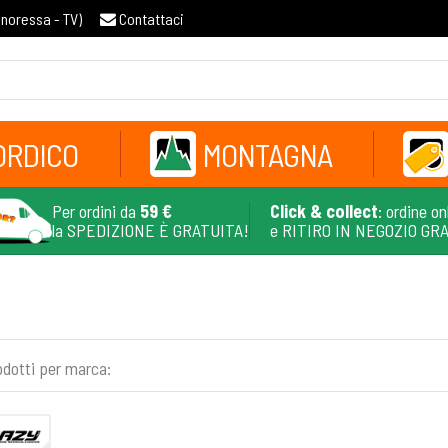
gnoressa - TV
)
Contattaci
ORDICO
MONTAGNA
Per ordini da
59 €
Click & collect
: ordine on
la SPEDIZIONE È GRATUITA!
e RITIRO IN NEGOZIO GR
odotti per marca: