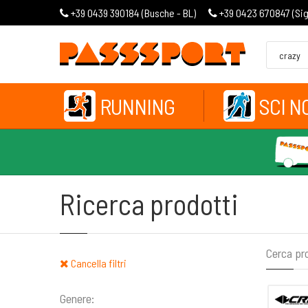
+39 0439 390184 (
Busche - BL
)
+39 0423 670847 (
Si
RUNNING
SCI N
Ricerca prodotti
Cerca pr
Cancella filtri
Genere: