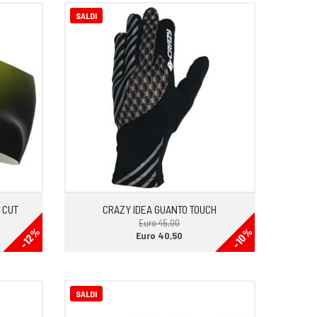
SALDI
 CUT
CRAZY IDEA GUANTO TOUCH
Euro 45,00
-12%
-10%
Euro 40,50
SALDI