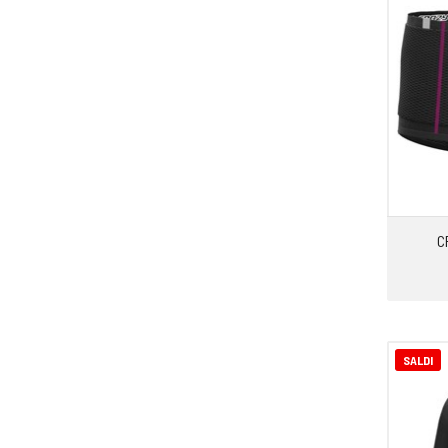
C
SALDI