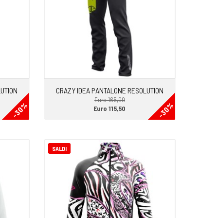
LUTION
CRAZY IDEA PANTALONE RESOLUTION
Euro 165,00
-30%
-30%
Euro 115,50
SALDI