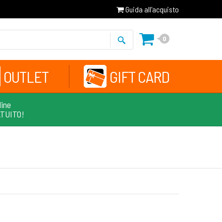
Guida all'acquisto
0
OUTLET
GIFT CARD
line
ATUITO!